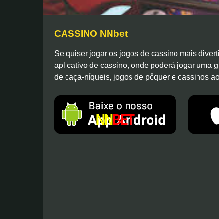
CASSINO NNbet
Se quiser jogar os jogos de cassino mais divert
aplicativo de cassino, onde poderá jogar uma 
de caça-níqueis, jogos de pôquer e cassinos ao