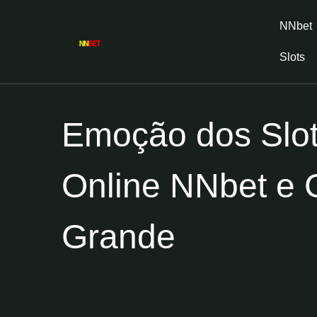
NNbet
Slots
Emoção dos Slot
Online NNbet e
Grande