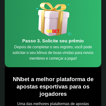
Passo 3. Solicite seu prêmio
Depois de completar o seu registro, você pode
solicitar o seu bônus de boas-vindas para novos
membros e começar a jogar!
NNbet a melhor plataforma de
apostas esportivas para os
jogadores
Uma das melhores plataformas de apostas