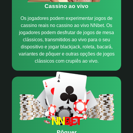
Cassino ao vivo
Os jogadores podem experimentar jogos de
cassino reais no cassino ao vivo NNbet. Os
jogadores podem desfrutar de jogos de mesa
clássicos, transmitidos ao vivo para o seu
dispositivo e jogar blackjack, roleta, bacará,
variantes de pôquer e outras opções de jogos
clássicos com crupiês ao vivo.
Pôquer