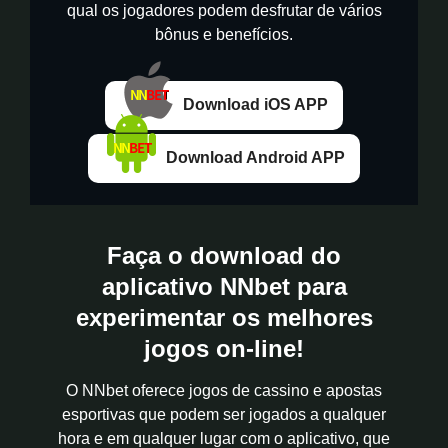
qual os jogadores podem desfrutar de vários
bônus e benefícios.
Download iOS APP
Download Android APP
Faça o download do
aplicativo NNbet para
experimentar os melhores
jogos on-line!
O NNbet oferece jogos de cassino e apostas
esportivas que podem ser jogados a qualquer
hora e em qualquer lugar com o aplicativo, que