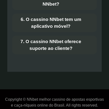
NNbet?
6. O cassino NNbet tem um
aplicativo móvel?
7. O cassino NNbet oferece
suporte ao cliente?
Copyright © NNbet melhor cassino de apostas esportivas
e caça-níqueis online do Brasil. All rights reserved.