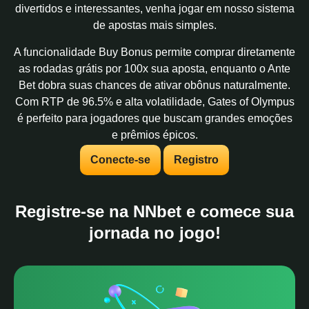
divertidos e interessantes, venha jogar em nosso sistema
de apostas mais simples.
A funcionalidade Buy Bonus permite comprar diretamente
as rodadas grátis por 100x sua aposta, enquanto o Ante
Bet dobra suas chances de ativar obônus naturalmente.
Com RTP de 96.5% e alta volatilidade, Gates of Olympus
é perfeito para jogadores que buscam grandes emoções
e prêmios épicos.
Conecte-se
Registro
Registre-se na NNbet e comece sua
jornada no jogo!