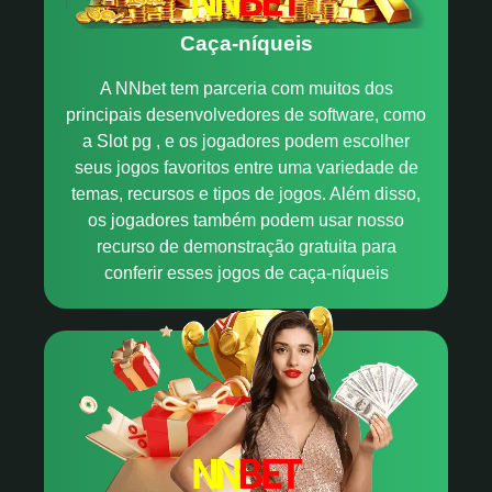
Caça-níqueis
A NNbet tem parceria com muitos dos
principais desenvolvedores de software, como
a Slot pg , e os jogadores podem escolher
seus jogos favoritos entre uma variedade de
temas, recursos e tipos de jogos. Além disso,
os jogadores também podem usar nosso
recurso de demonstração gratuita para
conferir esses jogos de caça-níqueis