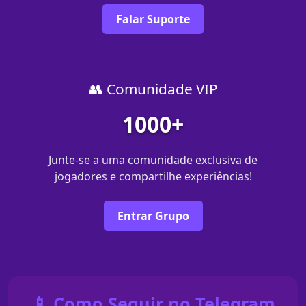
Falar Suporte
👥 Comunidade VIP
1000+
Junte-se a uma comunidade exclusiva de
jogadores e compartilhe experiências!
Entrar Grupo
📱 Como Seguir no Telegram