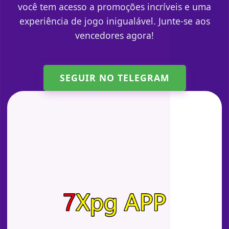
você tem acesso a promoções incríveis e uma
experiência de jogo inigualável. Junte-se aos
vencedores agora!
SEGUIR NO TELEGRAM