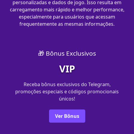
personalizadas e dados de jogo. Isso resulta em
carregamento mais rápido e melhor performance,
especialmente para usuários que acessam
frequentemente as mesmas informações.
🎁 Bônus Exclusivos
VIP
Receba bônus exclusivos do Telegram,
promoções especiais e códigos promocionais
únicos!
Ver Bônus