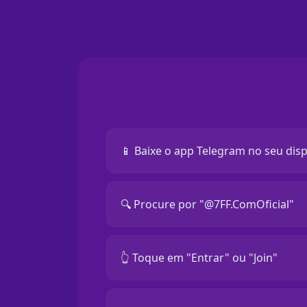
📱 Baixe o app Telegram no seu disp
🔍 Procure por "@7FF.ComOficial"
👆 Toque em "Entrar" ou "Join"