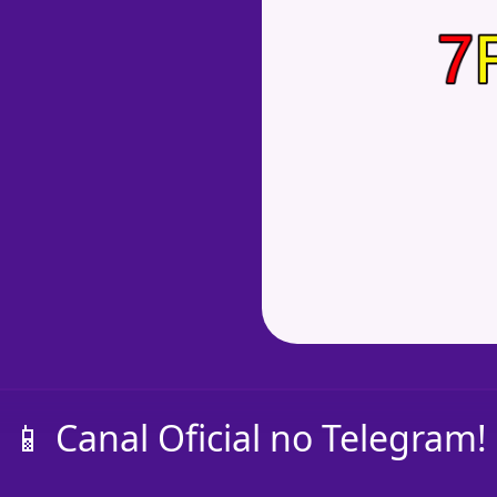
📱 Canal Oficial no Telegram!