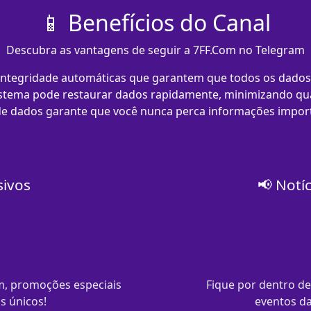
📱 Benefícios do Canal
Descubra as vantagens de seguir a 7FF.Com no Telegram
e integridade automáticas que garantem que todos os dado
istema pode restaurar dados rapidamente, minimizando qua
de dados garante que você nunca perca informações importa
sivos
📢 Notí
m, promoções especiais
Fique por dentro d
s únicos!
eventos d