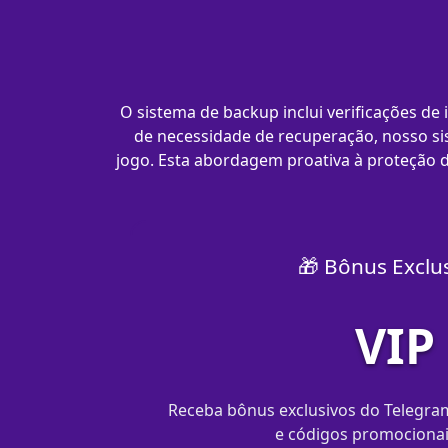
O sistema de backup inclui verificações d
de necessidade de recuperação, nosso s
jogo. Esta abordagem proativa à proteção 
🎁 Bônus Exclu
VIP
Receba bônus exclusivos do Telegra
e códigos promocionai