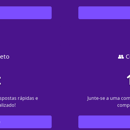
reto
👥 
t
espostas rápidas e
Junte-se a uma com
lizado!
compa
e