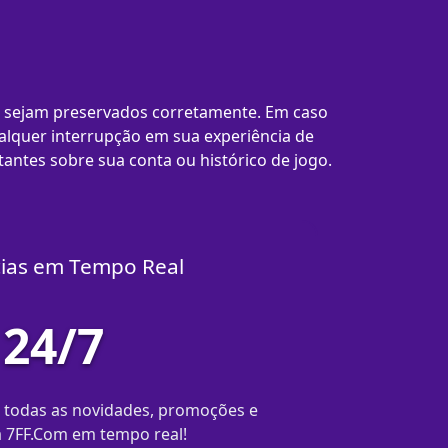
s sejam preservados corretamente. Em caso
lquer interrupção em sua experiência de
ntes sobre sua conta ou histórico de jogo.
cias em Tempo Real
24/7
e todas as novidades, promoções e
a 7FF.Com em tempo real!