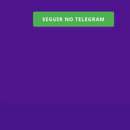
SEGUIR NO TELEGRAM