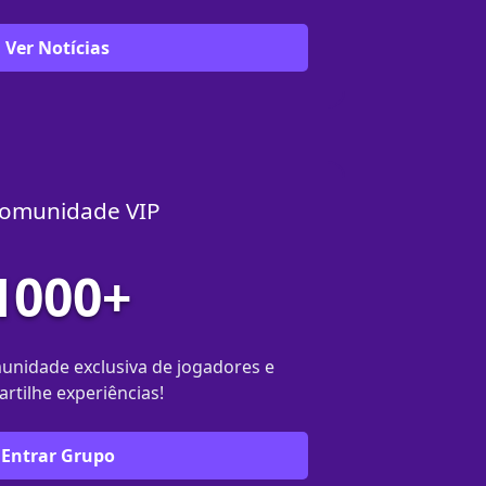
Ver Notícias
Comunidade VIP
1000+
unidade exclusiva de jogadores e
rtilhe experiências!
Entrar Grupo