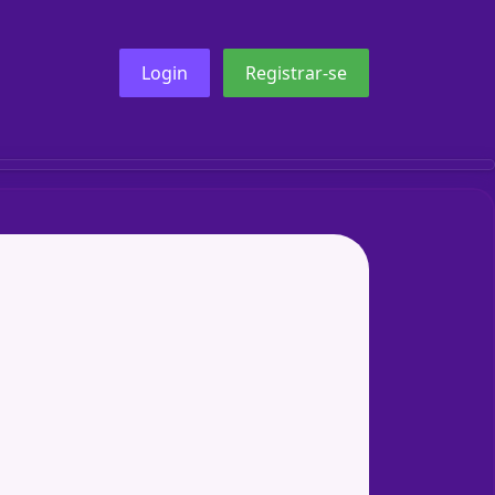
Login
Registrar-se