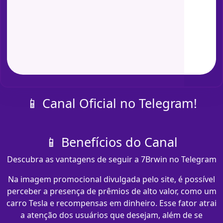
📱 Canal Oficial no Telegram!
📱 Benefícios do Canal
Descubra as vantagens de seguir a 7Brwin no Telegram
Na imagem promocional divulgada pelo site, é possível
perceber a presença de prêmios de alto valor, como um
carro Tesla e recompensas em dinheiro. Esse fator atrai
a atenção dos usuários que desejam, além de se