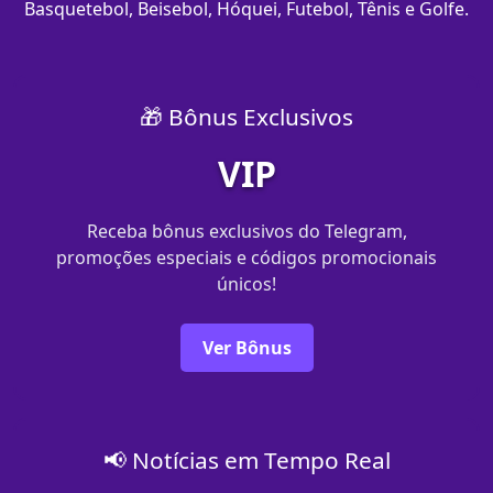
Basquetebol, Beisebol, Hóquei, Futebol, Tênis e Golfe.
🎁 Bônus Exclusivos
VIP
Receba bônus exclusivos do Telegram,
promoções especiais e códigos promocionais
únicos!
Ver Bônus
📢 Notícias em Tempo Real