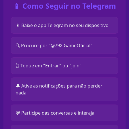
📱 Como Seguir no Telegram
📱 Baixe o app Telegram no seu dispositivo
🔍 Procure por "@79X GameOficial"
👆 Toque em "Entrar" ou "Join"
🔔 Ative as notificações para não perder
nada
💬 Participe das conversas e interaja