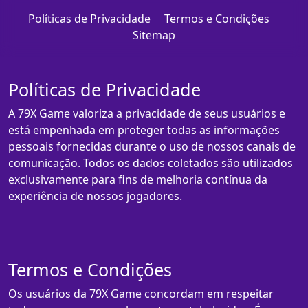
Políticas de Privacidade
Termos e Condições
Sitemap
Políticas de Privacidade
A 79X Game valoriza a privacidade de seus usuários e
está empenhada em proteger todas as informações
pessoais fornecidas durante o uso de nossos canais de
comunicação. Todos os dados coletados são utilizados
exclusivamente para fins de melhoria contínua da
experiência de nossos jogadores.
Termos e Condições
Os usuários da 79X Game concordam em respeitar