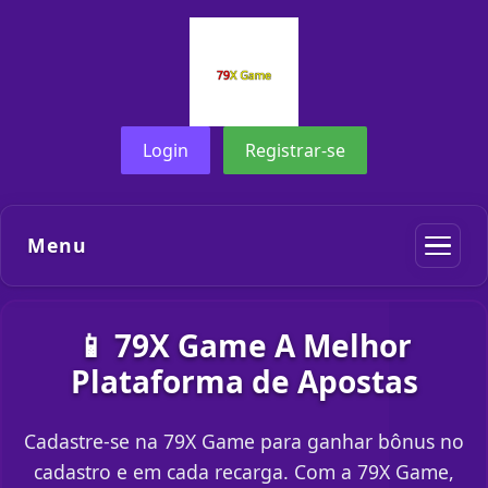
Login
Registrar-se
Menu
📱 79X Game A Melhor
Plataforma de Apostas
Cadastre-se na 79X Game para ganhar bônus no
cadastro e em cada recarga. Com a 79X Game,