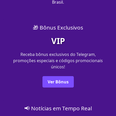
Brasil.
🎁 Bônus Exclusivos
VIP
Receba bônus exclusivos do Telegram,
promoções especiais e códigos promocionais
únicos!
Ver Bônus
📢 Notícias em Tempo Real