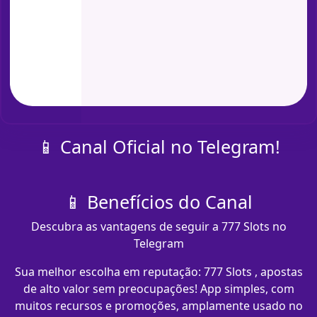
📱 Canal Oficial no Telegram!
📱 Benefícios do Canal
Descubra as vantagens de seguir a 777 Slots no
Telegram
Sua melhor escolha em reputação: 777 Slots , apostas
de alto valor sem preocupações! App simples, com
muitos recursos e promoções, amplamente usado no