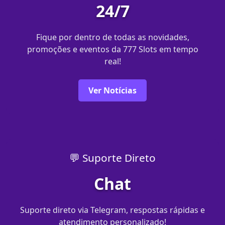
24/7
Fique por dentro de todas as novidades,
promoções e eventos da 777 Slots em tempo
real!
Ver Notícias
💬 Suporte Direto
Chat
Suporte direto via Telegram, respostas rápidas e
atendimento personalizado!