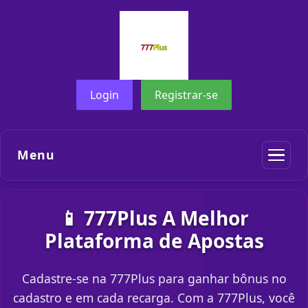
Login
Registrar-se
Menu
📱 777Plus A Melhor
Plataforma de Apostas
Cadastre-se na 777Plus para ganhar bônus no
cadastro e em cada recarga. Com a 777Plus, você