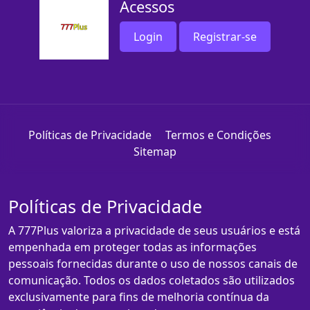
Acessos
Login
Registrar-se
Políticas de Privacidade
Termos e Condições
Sitemap
Políticas de Privacidade
A 777Plus valoriza a privacidade de seus usuários e está
empenhada em proteger todas as informações
pessoais fornecidas durante o uso de nossos canais de
comunicação. Todos os dados coletados são utilizados
exclusivamente para fins de melhoria contínua da