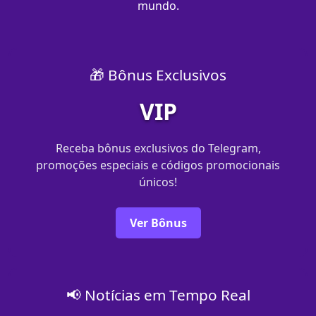
mundo.
🎁 Bônus Exclusivos
VIP
Receba bônus exclusivos do Telegram,
promoções especiais e códigos promocionais
únicos!
Ver Bônus
📢 Notícias em Tempo Real