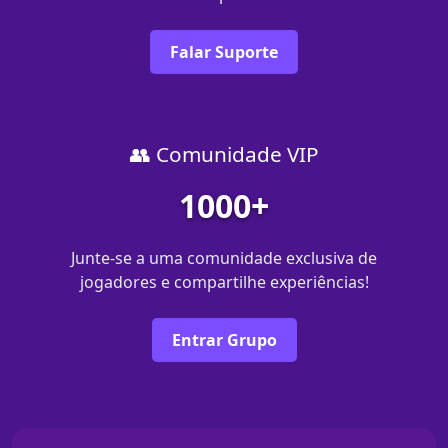
Falar Suporte
👥 Comunidade VIP
1000+
Junte-se a uma comunidade exclusiva de
jogadores e compartilhe experiências!
Entrar Grupo