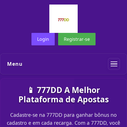
Login
Registrar-se
Menu
📱 777DD A Melhor
Plataforma de Apostas
Cadastre-se na 777DD para ganhar bônus no
cadastro e em cada recarga. Com a 777DD, você