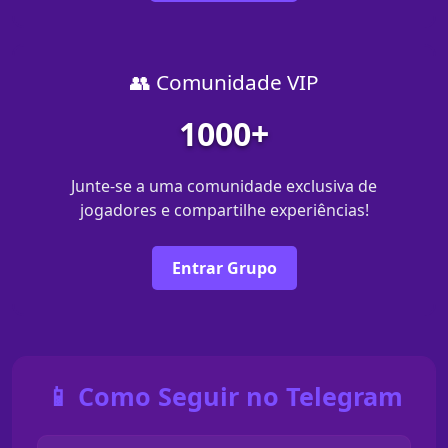
👥 Comunidade VIP
1000+
Junte-se a uma comunidade exclusiva de
jogadores e compartilhe experiências!
Entrar Grupo
📱 Como Seguir no Telegram