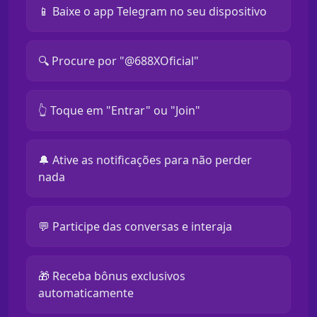
📱 Baixe o app Telegram no seu dispositivo
🔍 Procure por "@688XOficial"
👆 Toque em "Entrar" ou "Join"
🔔 Ative as notificações para não perder
nada
💬 Participe das conversas e interaja
🎁 Receba bônus exclusivos
automaticamente