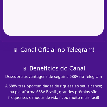
📱 Canal Oficial no Telegram!
📱 Benefícios do Canal
Descubra as vantagens de seguir a 688V no Telegram
A 688V traz oportunidades de riqueza ao seu alcance;
na plataforma 688V Brasil , grandes prêmios são
frequentes e mudar de vida ficou muito mais fácil!