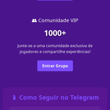
👥 Comunidade VIP
1000+
Junte-se a uma comunidade exclusiva de
jogadores e compartilhe experiências!
Entrar Grupo
📱 Como Seguir no Telegram