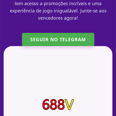
tem acesso a promoções incríveis e uma
experiência de jogo inigualável. Junte-se aos
vencedores agora!
SEGUIR NO TELEGRAM