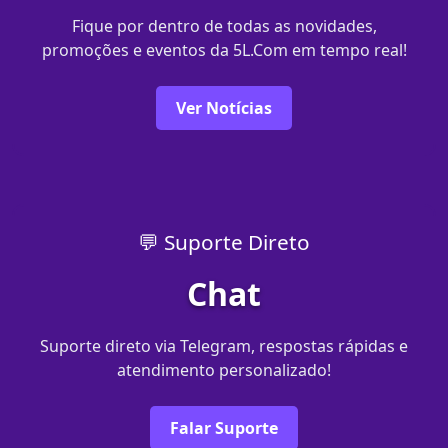
Fique por dentro de todas as novidades,
promoções e eventos da 5L.Com em tempo real!
Ver Notícias
💬 Suporte Direto
Chat
Suporte direto via Telegram, respostas rápidas e
atendimento personalizado!
Falar Suporte