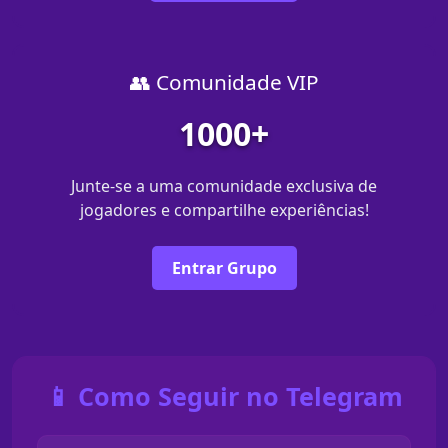
👥 Comunidade VIP
1000+
Junte-se a uma comunidade exclusiva de
jogadores e compartilhe experiências!
Entrar Grupo
📱 Como Seguir no Telegram