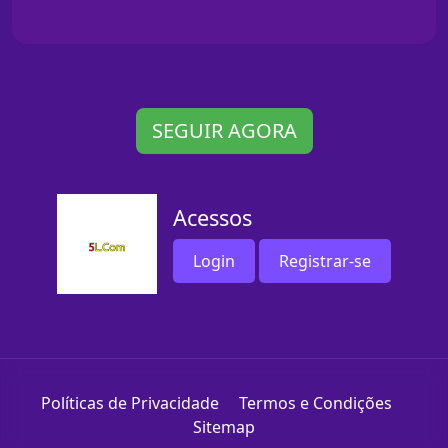
SEGUIR AGORA
Acessos
Login
Registrar-se
Políticas de Privacidade
Termos e Condições
Sitemap