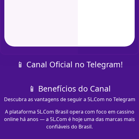
📱 Canal Oficial no Telegram!
📱 Benefícios do Canal
Descubra as vantagens de seguir a 5L.Com no Telegram
A plataforma 5L.Com Brasil opera com foco em cassino
online há anos — a 5L.Com é hoje uma das marcas mais
confiáveis do Brasil.