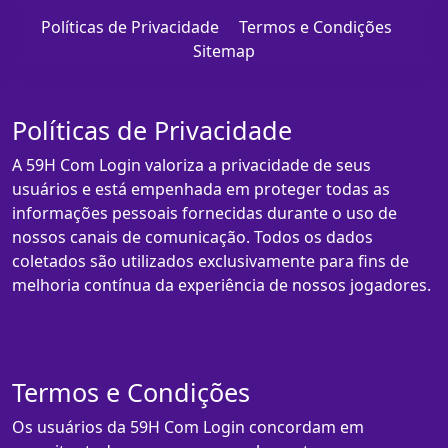
Políticas de Privacidade
Termos e Condições
Sitemap
Políticas de Privacidade
A 59H Com Login valoriza a privacidade de seus
usuários e está empenhada em proteger todas as
informações pessoais fornecidas durante o uso de
nossos canais de comunicação. Todos os dados
coletados são utilizados exclusivamente para fins de
melhoria contínua da experiência de nossos jogadores.
Termos e Condições
Os usuários da 59H Com Login concordam em