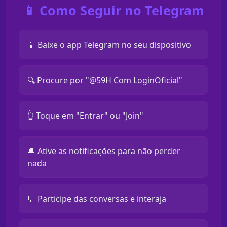
📱 Como Seguir no Telegram
📱 Baixe o app Telegram no seu dispositivo
🔍 Procure por "@59H Com LoginOficial"
👆 Toque em "Entrar" ou "Join"
🔔 Ative as notificações para não perder
nada
💬 Participe das conversas e interaja