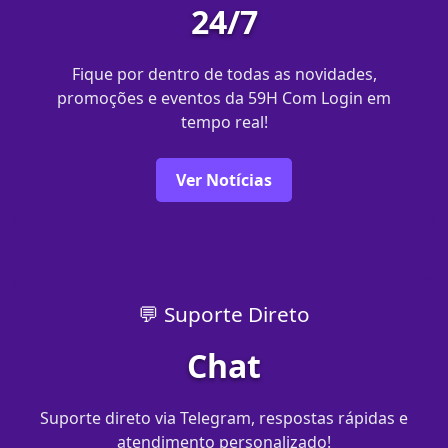
24/7
Fique por dentro de todas as novidades,
promoções e eventos da 59H Com Login em
tempo real!
Ver Notícias
💬 Suporte Direto
Chat
Suporte direto via Telegram, respostas rápidas e
atendimento personalizado!