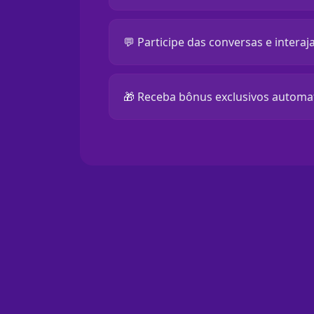
💬 Participe das conversas e interaj
🎁 Receba bônus exclusivos autom