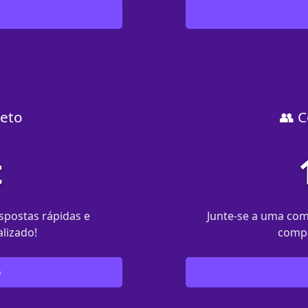
reto
👥 
t
espostas rápidas e
Junte-se a uma com
lizado!
compa
e