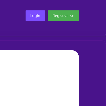
Login
Registrar-se