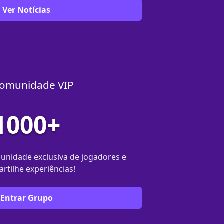
Ver Notícias
Comunidade VIP
1000+
unidade exclusiva de jogadores e
rtilhe experiências!
Entrar Grupo