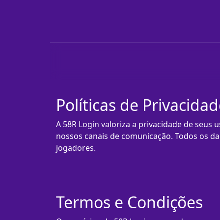
Políticas de Privacida
A 58R Login valoriza a privacidade de seus
nossos canais de comunicação. Todos os dad
jogadores.
Termos e Condições