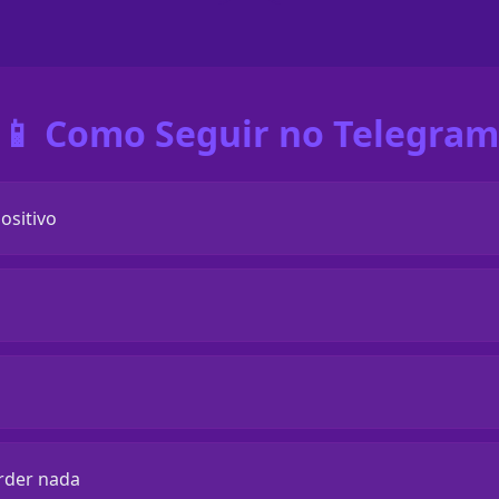
📱 Como Seguir no Telegram
ositivo
erder nada