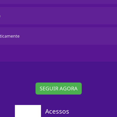
a
aticamente
SEGUIR AGORA
Acessos