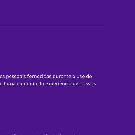
es pessoais fornecidas durante o uso de
elhoria contínua da experiência de nossos