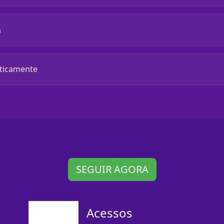
a
aticamente
SEGUIR AGORA
Acessos