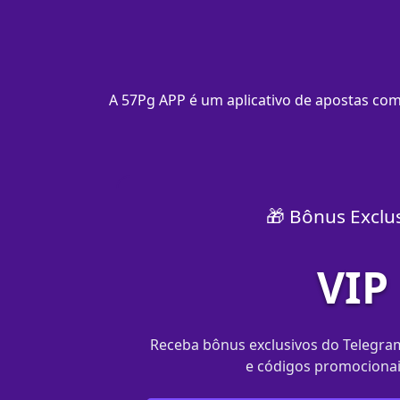
A 57Pg APP é um aplicativo de apostas com 
🎁 Bônus Exclu
VIP
Receba bônus exclusivos do Telegra
e códigos promocionai