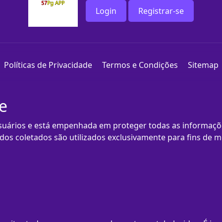
Login
Registrar-se
Políticas de Privacidade
Termos e Condições
Sitemap
de
usuários e está empenhada em proteger todas as informaçõ
os coletados são utilizados exclusivamente para fins de m