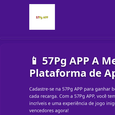
📱 57Pg APP A M
Plataforma de A
Cadastre-se na 57Pg APP para ganhar b
cada recarga. Com a 57Pg APP, você te
incríveis e uma experiência de jogo inig
vencedores agora!