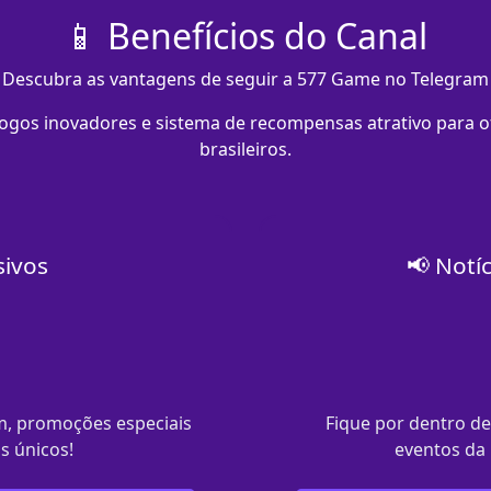
📱 Benefícios do Canal
Descubra as vantagens de seguir a 577 Game no Telegram
gos inovadores e sistema de recompensas atrativo para ofe
brasileiros.
sivos
📢 Notí
m, promoções especiais
Fique por dentro d
s únicos!
eventos da