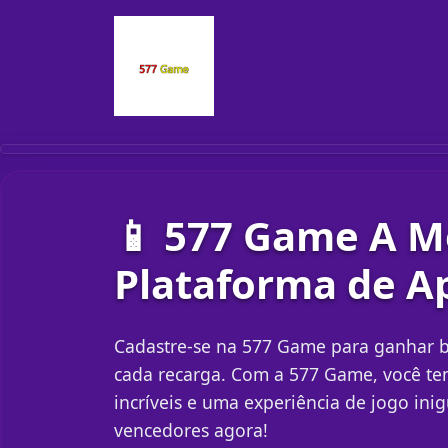
📱 577 Game A M
Plataforma de A
Cadastre-se na 577 Game para ganhar 
cada recarga. Com a 577 Game, você t
incríveis e uma experiência de jogo inig
vencedores agora!