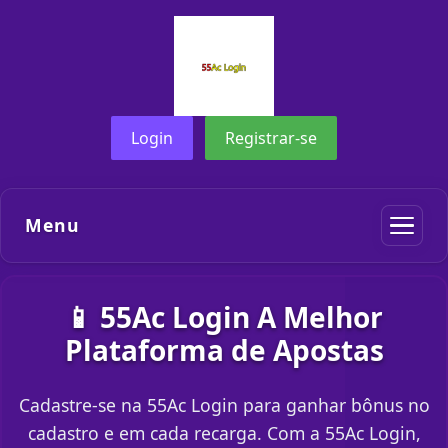
Login
Registrar-se
Menu
📱 55Ac Login A Melhor
Plataforma de Apostas
Cadastre-se na 55Ac Login para ganhar bônus no
cadastro e em cada recarga. Com a 55Ac Login,