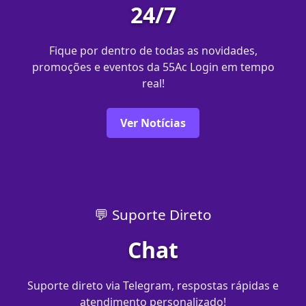
24/7
Fique por dentro de todas as novidades,
promoções e eventos da 55Ac Login em tempo
real!
Ver Notícias
💬 Suporte Direto
Chat
Suporte direto via Telegram, respostas rápidas e
atendimento personalizado!