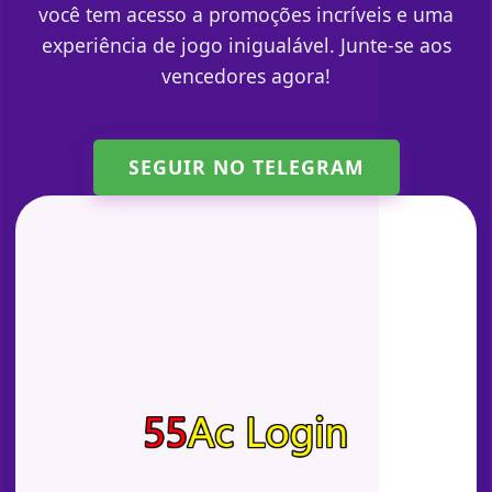
você tem acesso a promoções incríveis e uma
experiência de jogo inigualável. Junte-se aos
vencedores agora!
SEGUIR NO TELEGRAM