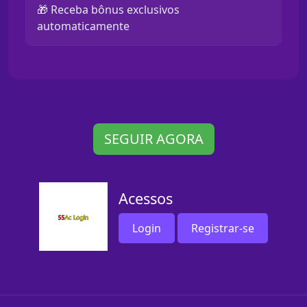
🎁 Receba bônus exclusivos
automaticamente
SEGUIR AGORA
Acessos
Login
Registrar-se