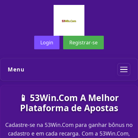
Login
Registrar-se
Menu
📱 53Win.Com A Melhor
Plataforma de Apostas
Cadastre-se na 53Win.Com para ganhar bônus no
cadastro e em cada recarga. Com a 53Win.Com,