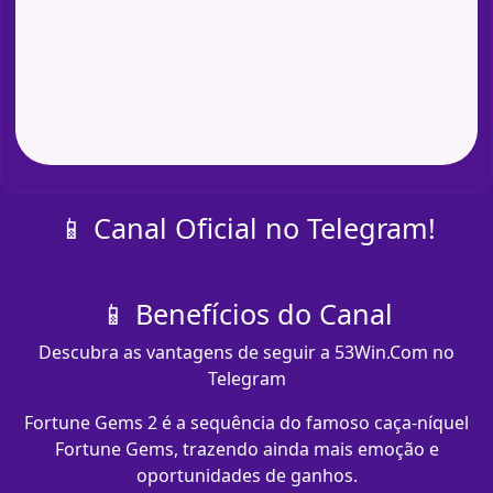
📱 Canal Oficial no Telegram!
📱 Benefícios do Canal
Descubra as vantagens de seguir a 53Win.Com no
Telegram
Fortune Gems 2 é a sequência do famoso caça-níquel
Fortune Gems, trazendo ainda mais emoção e
oportunidades de ganhos.