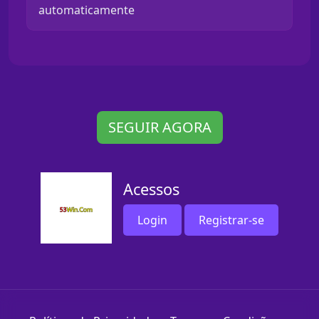
automaticamente
SEGUIR AGORA
Acessos
Login
Registrar-se