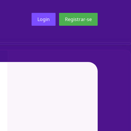
Login
Registrar-se