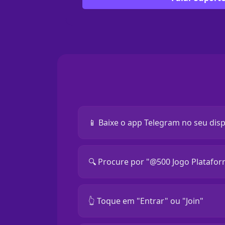
📱 Baixe o app Telegram no seu disp
🔍 Procure por "@500 Jogo Platafor
👆 Toque em "Entrar" ou "Join"