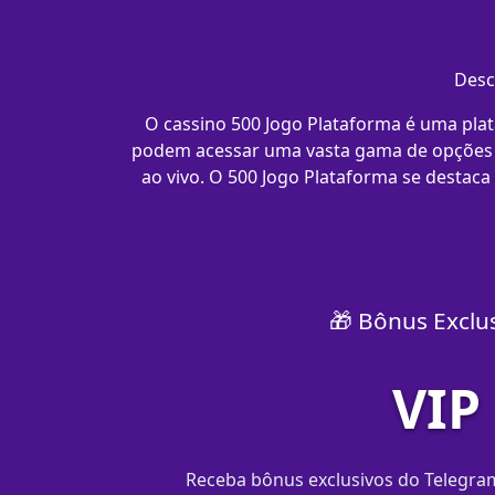
Desc
O cassino 500 Jogo Plataforma é uma plat
podem acessar uma vasta gama de opções de
ao vivo. O 500 Jogo Plataforma se destac
🎁 Bônus Exclu
VIP
Receba bônus exclusivos do Telegra