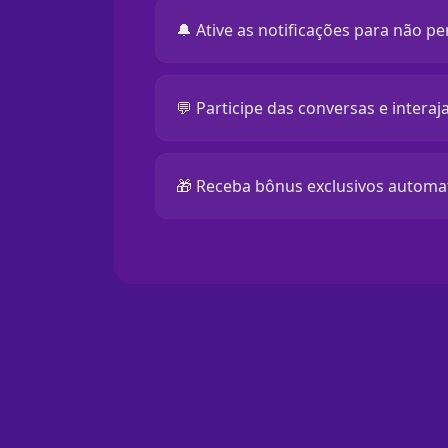
🔔 Ative as notificações para não p
💬 Participe das conversas e interaj
🎁 Receba bônus exclusivos autom