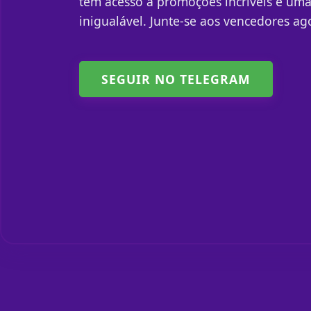
tem acesso a promoções incríveis e uma
inigualável. Junte-se aos vencedores ag
SEGUIR NO TELEGRAM