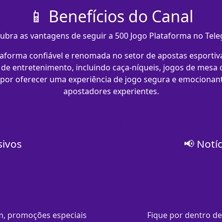
📱 Benefícios do Canal
ubra as vantagens de seguir a 500 Jogo Plataforma no Tel
aforma confiável e renomada no setor de apostas esportiva
 entretenimento, incluindo caça-níqueis, jogos de mesa c
a por oferecer uma experiência de jogo segura e emocionan
apostadores experientes.
sivos
📢 Notí
m, promoções especiais
Fique por dentro d