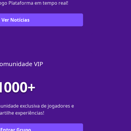
Jogo Plataforma em tempo real!
Ver Notícias
Comunidade VIP
1000+
unidade exclusiva de jogadores e
rtilhe experiências!
Entrar Grupo