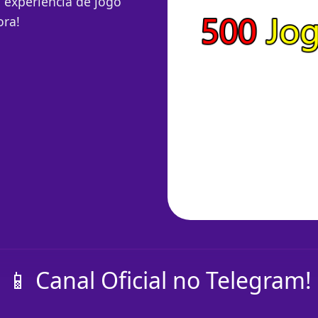
 experiência de jogo
ora!
📱 Canal Oficial no Telegram!