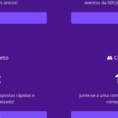
s únicos!
eventos da 500 
reto
👥 
t
espostas rápidas e
Junte-se a uma com
lizado!
compa
e