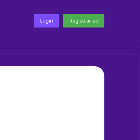
Login
Registrar-se