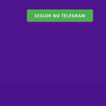
SEGUIR NO TELEGRAM