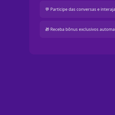
💬 Participe das conversas e interaj
🎁 Receba bônus exclusivos autom