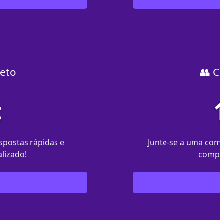
reto
👥 
t
espostas rápidas e
Junte-se a uma com
lizado!
compa
e