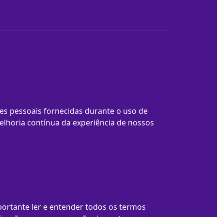
es pessoais fornecidas durante o uso de
elhoria contínua da experiência de nossos
ortante ler e entender todos os termos