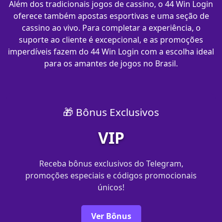
Além dos tradicionais jogos de cassino, o 44 Win Login
oferece também apostas esportivas e uma seção de
cassino ao vivo. Para completar a experiência, o
suporte ao cliente é excepcional, e as promoções
imperdíveis fazem do 44 Win Login com​ a escolha ideal
para os amantes de jogos no Brasil.
🎁 Bônus Exclusivos
VIP
Receba bônus exclusivos do Telegram,
promoções especiais e códigos promocionais
únicos!
Ver Bônus