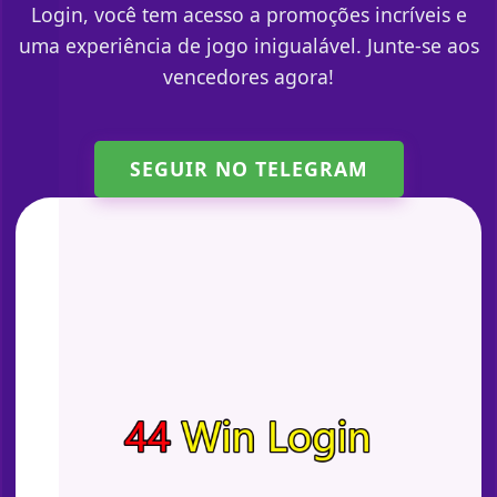
Login, você tem acesso a promoções incríveis e
uma experiência de jogo inigualável. Junte-se aos
vencedores agora!
SEGUIR NO TELEGRAM