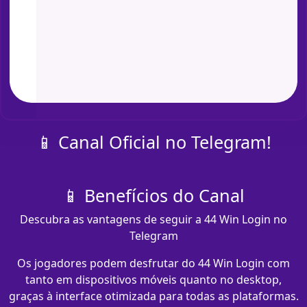
📱 Canal Oficial no Telegram!
📱 Benefícios do Canal
Descubra as vantagens de seguir a 44 Win Login no
Telegram
Os jogadores podem desfrutar do 44 Win Login com​
tanto em dispositivos móveis quanto no desktop,
graças à interface otimizada para todas as plataformas.