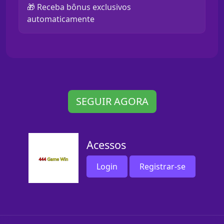
🎁 Receba bônus exclusivos
automaticamente
SEGUIR AGORA
Acessos
Login
Registrar-se