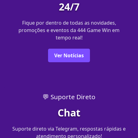
24/7
Fique por dentro de todas as novidades,
promoções e eventos da 444 Game Win em
tempo real!
Ver Notícias
💬 Suporte Direto
Chat
Suporte direto via Telegram, respostas rápidas e
atendimento personalizado!