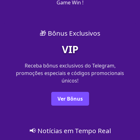
Game Win !
🎁 Bônus Exclusivos
VIP
Receba bônus exclusivos do Telegram,
promoções especiais e códigos promocionais
únicos!
Ver Bônus
📢 Notícias em Tempo Real