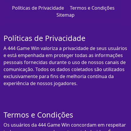
Políticas de Privacidade
Termos e Condições
Sitemap
Políticas de Privacidade
A 444 Game Win valoriza a privacidade de seus usuários
e está empenhada em proteger todas as informações
pessoais fornecidas durante o uso de nossos canais de
comunicação. Todos os dados coletados são utilizados
exclusivamente para fins de melhoria contínua da
experiência de nossos jogadores.
Termos e Condições
Os usuários da 444 Game Win concordam em respeitar