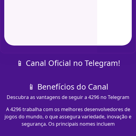
📱 Canal Oficial no Telegram!
📱 Benefícios do Canal
Descubra as vantagens de seguir a 4296 no Telegram
A 4296 trabalha com os melhores desenvolvedores de
jogos do mundo, o que assegura variedade, inovação e
segurança. Os principais nomes incluem