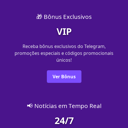
🎁 Bônus Exclusivos
VIP
Receba bônus exclusivos do Telegram,
promoções especiais e códigos promocionais
únicos!
Ver Bônus
📢 Notícias em Tempo Real
24/7