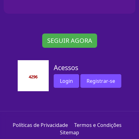
SEGUIR AGORA
Acessos
Login
Registrar-se
Políticas de Privacidade
Termos e Condições
Sitemap