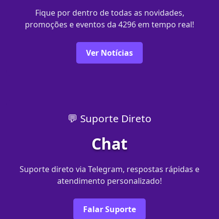
Fique por dentro de todas as novidades,
promoções e eventos da 4296 em tempo real!
Ver Notícias
💬 Suporte Direto
Chat
Suporte direto via Telegram, respostas rápidas e
atendimento personalizado!
Falar Suporte