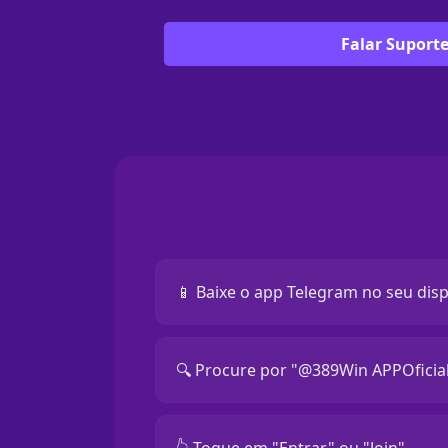
Falar Suport
📱 Baixe o app Telegram no seu disp
🔍 Procure por "@389Win APPOficia