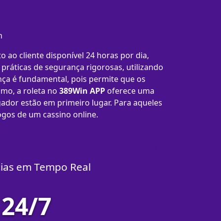
m
ao cliente disponível 24 horas por dia,
práticas de segurança rigorosas, utilizando
nça é fundamental, pois permite que os
umo, a roleta no
389Win APP
oferece uma
gador estão em primeiro lugar. Para aqueles
ogos de um cassino online.
cias em Tempo Real
24/7