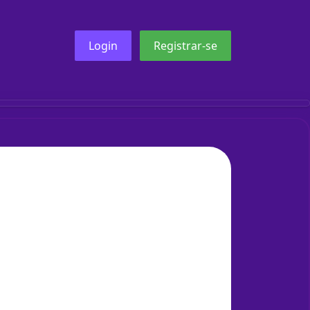
Login
Registrar-se