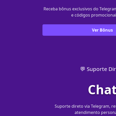
Receba bônus exclusivos do Telegra
e códigos promocionai
Ver Bônus
💬 Suporte Di
Cha
Suporte direto via Telegram, r
atendimento persona