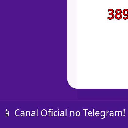
📱 Canal Oficial no Telegram!