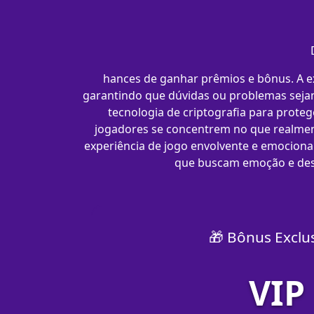
hances de ganhar prêmios e bônus. A ex
garantindo que dúvidas ou problemas sejam
tecnologia de criptografia para prote
jogadores se concentrem no que realment
experiência de jogo envolvente e emocionan
que buscam emoção e desaf
🎁 Bônus Exclu
VIP