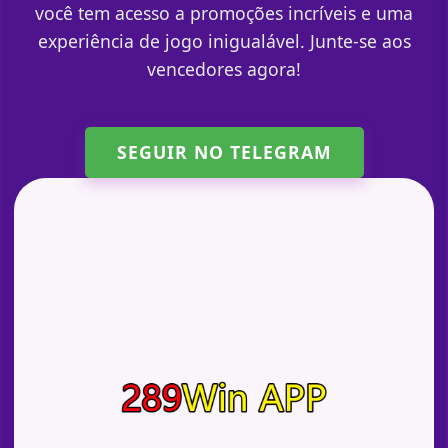
você tem acesso a promoções incríveis e uma
experiência de jogo inigualável. Junte-se aos
vencedores agora!
SEGUIR NO TELEGRAM