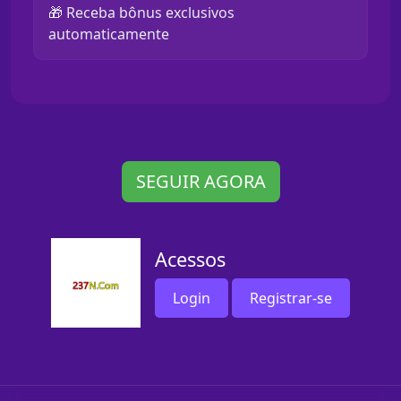
🎁 Receba bônus exclusivos
automaticamente
SEGUIR AGORA
Acessos
Login
Registrar-se