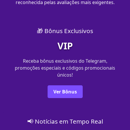
reconhecida pelas avaliações mais exigentes.
🎁 Bônus Exclusivos
VIP
Receba bônus exclusivos do Telegram,
promoções especiais e códigos promocionais
únicos!
Ver Bônus
📢 Notícias em Tempo Real