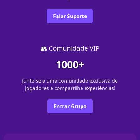
Falar Suporte
👥 Comunidade VIP
1000+
Junte-se a uma comunidade exclusiva de
jogadores e compartilhe experiências!
Entrar Grupo