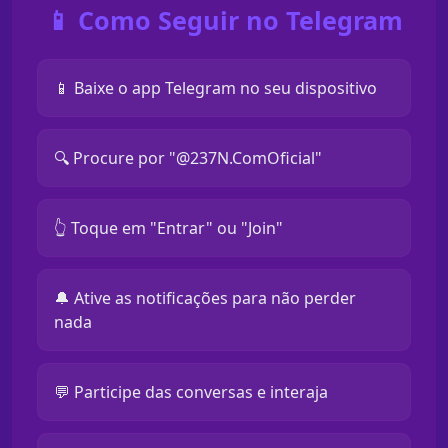
📱 Como Seguir no Telegram
📱 Baixe o app Telegram no seu dispositivo
🔍 Procure por "@237N.ComOficial"
👆 Toque em "Entrar" ou "Join"
🔔 Ative as notificações para não perder
nada
💬 Participe das conversas e interaja