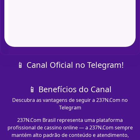
📱 Canal Oficial no Telegram!
📱 Benefícios do Canal
Descubra as vantagens de seguir a 237N.Com no
Telegram
237N.Com Brasil representa uma plataforma
profissional de cassino online — a 237N.Com sempre
mantém alto padrão de conteúdo e atendimento,