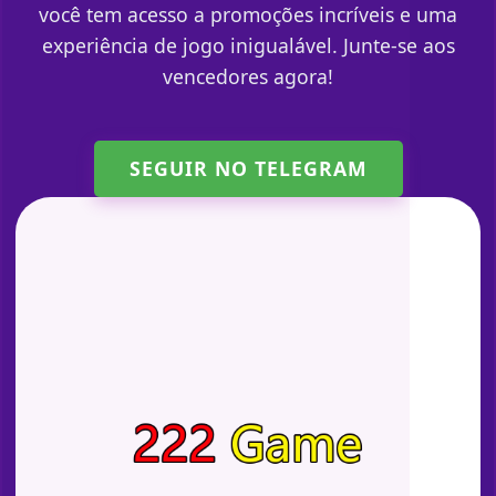
você tem acesso a promoções incríveis e uma
experiência de jogo inigualável. Junte-se aos
vencedores agora!
SEGUIR NO TELEGRAM