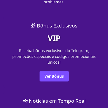
problemas.
🎁 Bônus Exclusivos
VIP
Receba bônus exclusivos do Telegram,
promoções especiais e códigos promocionais
únicos!
Ver Bônus
📢 Notícias em Tempo Real