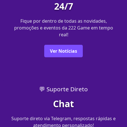
24/7
Fique por dentro de todas as novidades,
promoções e eventos da 222 Game em tempo
real!
Ver Notícias
💬 Suporte Direto
Chat
Suporte direto via Telegram, respostas rápidas e
atendimento personalizado!