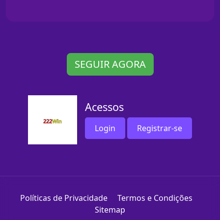
SEGUIR AGORA
Acessos
Login
Registrar-se
Políticas de Privacidade
Termos e Condições
Sitemap