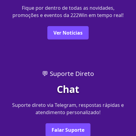
Fique por dentro de todas as novidades,
promoções e eventos da 222Win em tempo real!
Ver Notícias
💬 Suporte Direto
Chat
Suporte direto via Telegram, respostas rápidas e
atendimento personalizado!
Falar Suporte