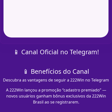
📱 Canal Oficial no Telegram!
📱 Benefícios do Canal
Descubra as vantagens de seguir a 222Win no Telegram
A 222Win lançou a promoção “cadastro premiado” —
novos usuários ganham bônus exclusivos da 222Win
Brasil ao se registrarem.