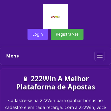
Login
Registrar-se
Menu
📱 222Win A Melhor
Plataforma de Apostas
Cadastre-se na 222Win para ganhar bônus no
cadastro e em cada recarga. Com a 222Win, você