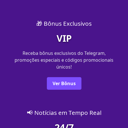
🎁 Bônus Exclusivos
VIP
Receba bônus exclusivos do Telegram,
promoções especiais e códigos promocionais
únicos!
Ver Bônus
📢 Notícias em Tempo Real
24/7