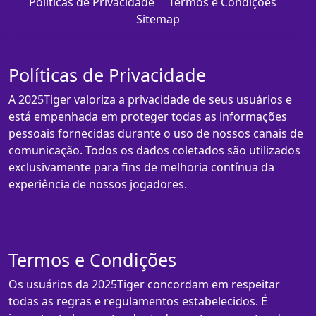
Políticas de Privacidade
Termos e Condições
Sitemap
Políticas de Privacidade
A 2025Tiger valoriza a privacidade de seus usuários e
está empenhada em proteger todas as informações
pessoais fornecidas durante o uso de nossos canais de
comunicação. Todos os dados coletados são utilizados
exclusivamente para fins de melhoria contínua da
experiência de nossos jogadores.
Termos e Condições
Os usuários da 2025Tiger concordam em respeitar
todas as regras e regulamentos estabelecidos. É