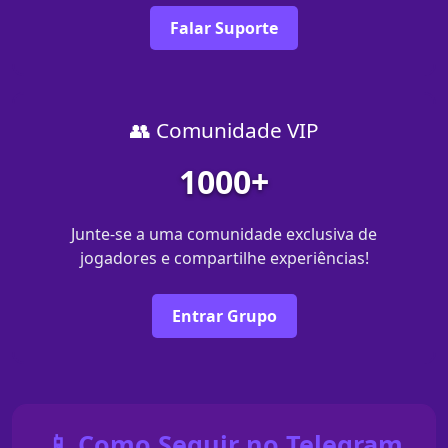
Falar Suporte
👥 Comunidade VIP
1000+
Junte-se a uma comunidade exclusiva de
jogadores e compartilhe experiências!
Entrar Grupo
📱 Como Seguir no Telegram