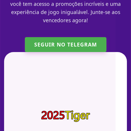
você tem acesso a promoções incríveis e uma
experiência de jogo inigualável. Junte-se aos
vencedores agora!
SEGUIR NO TELEGRAM