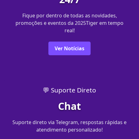
Fique por dentro de todas as novidades,
promoções e eventos da 2025Tiger em tempo
real!
Ver Notícias
💬 Suporte Direto
Chat
Suporte direto via Telegram, respostas rápidas e
atendimento personalizado!