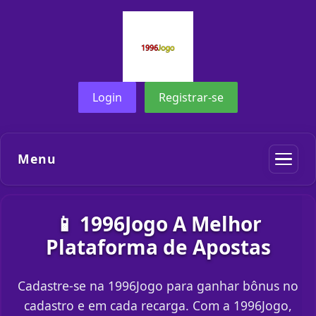
Login
Registrar-se
Menu
📱 1996Jogo A Melhor
Plataforma de Apostas
Cadastre-se na 1996Jogo para ganhar bônus no
cadastro e em cada recarga. Com a 1996Jogo,