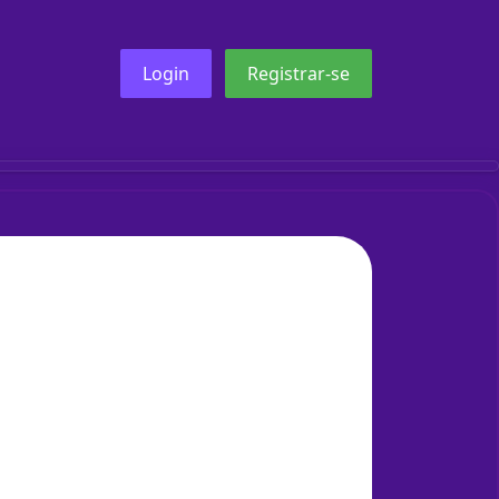
Login
Registrar-se