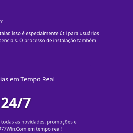
am
lar. Isso é especialmente útil para usuários
ssenciais. O processo de instalação também
cias em Tempo Real
24/7
e todas as novidades, promoções e
977Win.Com em tempo real!