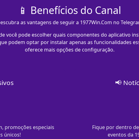
📱 Benefícios do Canal
escubra as vantagens de seguir a 1977Win.Com no Telegr
e você pode escolher quais componentes do aplicativo insta
que podem optar por instalar apenas as funcionalidades e
oferece mais opções de configuração.
sivos
📢 Notí
m, promoções especiais
Fique por dentro d
s únicos!
eventos da 1