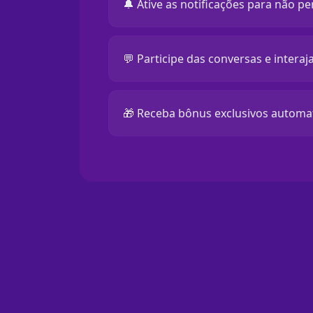
🔔 Ative as notificações para não p
💬 Participe das conversas e interaj
🎁 Receba bônus exclusivos autom