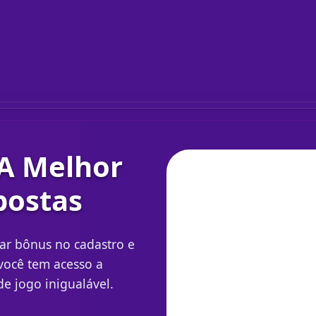
A Melhor
postas
ar bônus no cadastro e
você tem acesso a
e jogo inigualável.