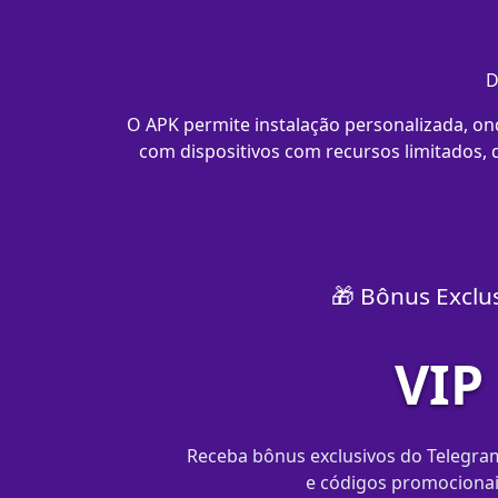
D
O APK permite instalação personalizada, ond
com dispositivos com recursos limitados, 
🎁 Bônus Exclu
VIP
Receba bônus exclusivos do Telegra
e códigos promocionai