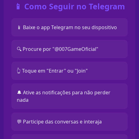
📱 Como Seguir no Telegram
📱 Baixe o app Telegram no seu dispositivo
🔍 Procure por "@007GameOficial"
👆 Toque em "Entrar" ou "Join"
🔔 Ative as notificações para não perder
nada
💬 Participe das conversas e interaja