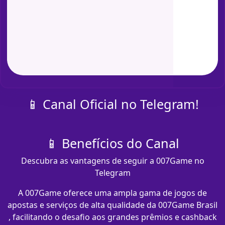
📱 Canal Oficial no Telegram!
📱 Benefícios do Canal
Descubra as vantagens de seguir a 007Game no
Telegram
A 007Game oferece uma ampla gama de jogos de
apostas e serviços de alta qualidade da 007Game Brasil
, facilitando o desafio aos grandes prêmios e cashback