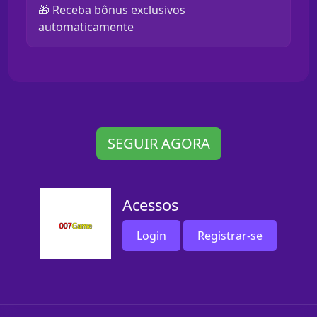
🎁 Receba bônus exclusivos
automaticamente
SEGUIR AGORA
Acessos
Login
Registrar-se