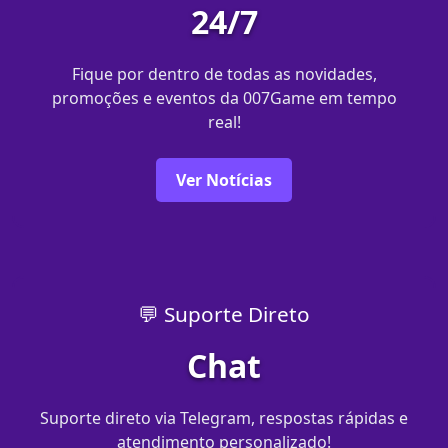
24/7
Fique por dentro de todas as novidades,
promoções e eventos da 007Game em tempo
real!
Ver Notícias
💬 Suporte Direto
Chat
Suporte direto via Telegram, respostas rápidas e
atendimento personalizado!