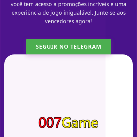
você tem acesso a promoções incríveis e uma
experiência de jogo inigualável. Junte-se aos
vencedores agora!
SEGUIR NO TELEGRAM